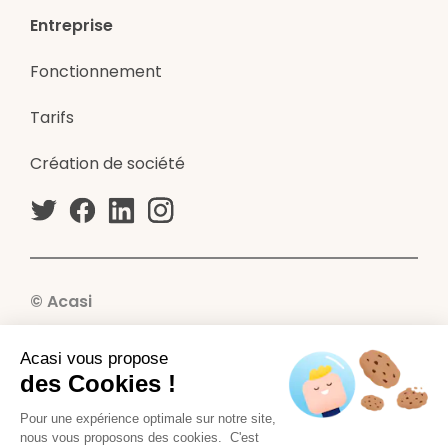
Entreprise
Fonctionnement
Tarifs
Création de société
© Acasi
CGU - CGV
Acasi vous propose
Mentions légales
des Cookies !
Sécurité des données
Pour une expérience optimale sur notre site,
nous vous proposons des cookies. C'est
Confidentialité